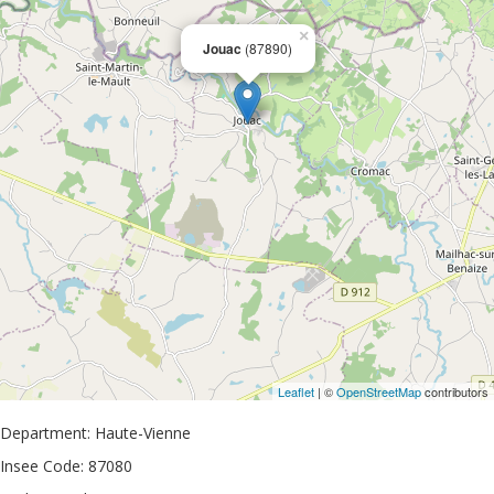
×
Jouac
(87890)
Leaflet
| ©
OpenStreetMap
contributors
Department: Haute-Vienne
Insee Code: 87080