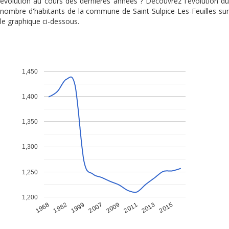
évolution au cours des dernières années ? Découvrez l'évolution du
nombre d'habitants de la commune de Saint-Sulpice-Les-Feuilles sur
le graphique ci-dessous.
1,450
1,400
1,350
1,300
1,250
1,200
1968
1982
1999
2007
2009
2011
2013
2015