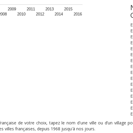
2009
2011
2013
2015
2008
2010
2012
2014
2016
E
E
E
E
E
E
E
E
E
E
E
E
E
E
E
E
nçaise de votre choix, tapez le nom d'une ville ou d’un village pou
s villes françaises, depuis 1968 jusqu'à nos jours.