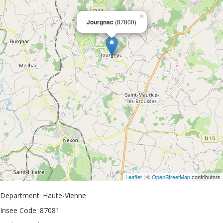
×
Jourgnac
(87800)
Leaflet
| ©
OpenStreetMap
contributors
Department: Haute-Vienne
Insee Code: 87081