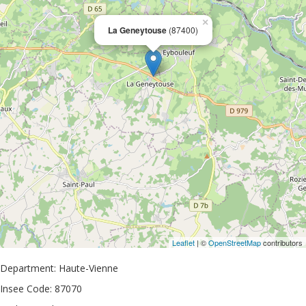
×
La Geneytouse
(87400)
Leaflet
| ©
OpenStreetMap
contributors
Department: Haute-Vienne
Insee Code: 87070