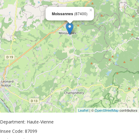
×
Moissannes
(87400)
Leaflet
| ©
OpenStreetMap
contributors
Department: Haute-Vienne
Insee Code: 87099