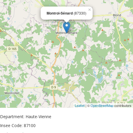
×
Montrol-Sénard
(87330)
Leaflet
| ©
OpenStreetMap
contributors
Department: Haute-Vienne
Insee Code: 87100