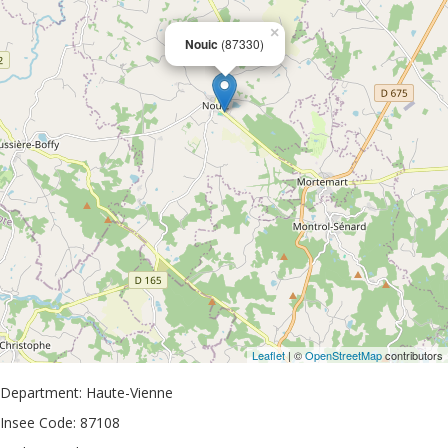
×
Nouic
(87330)
Leaflet
| ©
OpenStreetMap
contributors
Department: Haute-Vienne
Insee Code: 87108