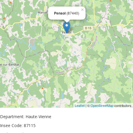
×
Pensol
(87440)
Leaflet
| ©
OpenStreetMap
contributors
Department: Haute-Vienne
Insee Code: 87115