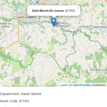
×
Saint-Martin-De-Jussac
(87200)
Leaflet
| ©
OpenStreetMap
contributors
Department: Haute-Vienne
Insee Code: 87164