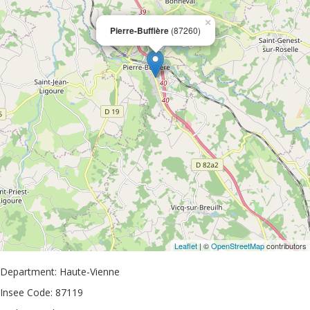
×
Pierre-Buffière
(87260)
Leaflet
| ©
OpenStreetMap
contributors
Department: Haute-Vienne
Insee Code: 87119