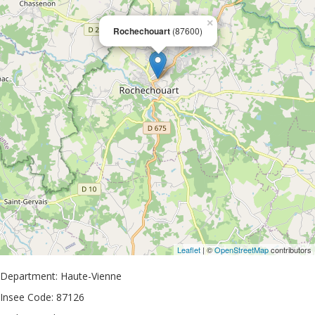
×
Rochechouart
(87600)
Leaflet
| ©
OpenStreetMap
contributors
Department: Haute-Vienne
Insee Code: 87126