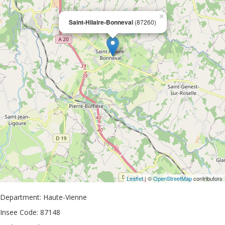
×
Saint-Hilaire-Bonneval
(87260)
Leaflet
| ©
OpenStreetMap
contributors
Department: Haute-Vienne
Insee Code: 87148