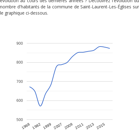
évolution au cours des dernières années ? Découvrez l'évolution du
nombre d'habitants de la commune de Saint-Laurent-Les-Églises sur
le graphique ci-dessous.
900
800
700
600
500
1968
1982
1999
2007
2009
2011
2013
2015