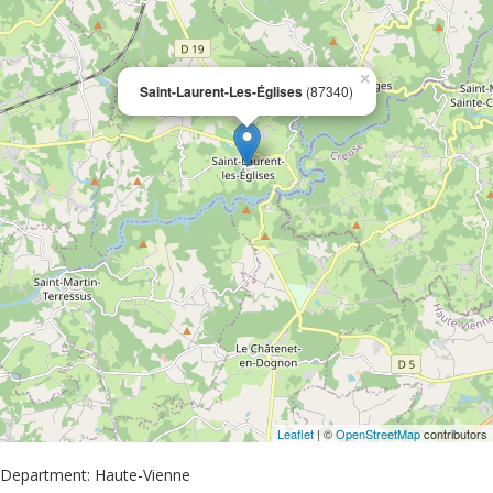
×
Saint-Laurent-Les-Églises
(87340)
Leaflet
| ©
OpenStreetMap
contributors
Department: Haute-Vienne