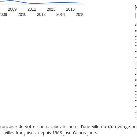
2009
2011
2013
2015
2008
2010
2012
2014
2016
E
E
E
E
E
E
E
E
E
E
E
E
E
E
E
E
nçaise de votre choix, tapez le nom d'une ville ou d’un village pou
s villes françaises, depuis 1968 jusqu'à nos jours.