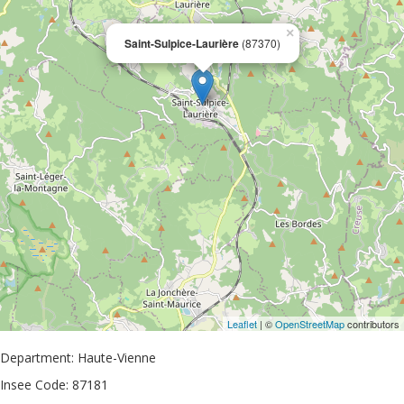
×
Saint-Sulpice-Laurière
(87370)
Leaflet
| ©
OpenStreetMap
contributors
Department: Haute-Vienne
Insee Code: 87181