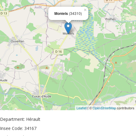
×
Montels
(34310)
Leaflet
| ©
OpenStreetMap
contributors
Department: Hérault
Insee Code: 34167