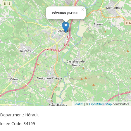
×
Pézenas
(34120)
Leaflet
| ©
OpenStreetMap
contributors
Department: Hérault
Insee Code: 34199