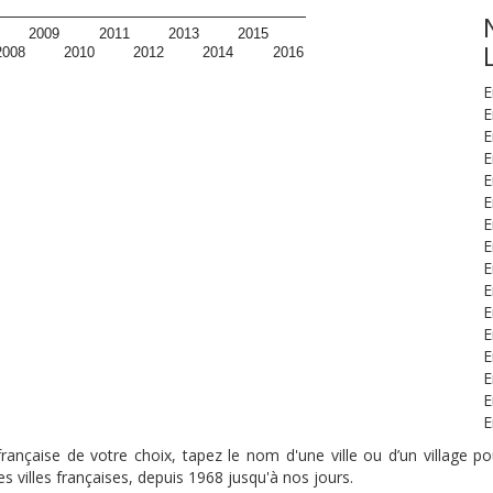
2009
2011
2013
2015
2008
2010
2012
2014
2016
E
E
E
E
E
E
E
E
E
E
E
E
E
E
E
E
nçaise de votre choix, tapez le nom d'une ville ou d’un village pou
s villes françaises, depuis 1968 jusqu'à nos jours.