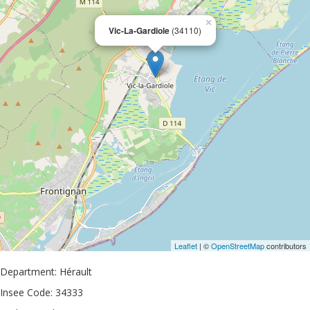
×
Vic-La-Gardiole
(34110)
Leaflet
| ©
OpenStreetMap
contributors
Department: Hérault
Insee Code: 34333