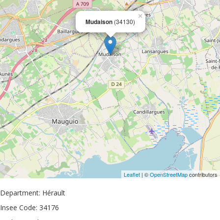
×
Mudaison
(34130)
Leaflet
| ©
OpenStreetMap
contributors
Department: Hérault
Insee Code: 34176