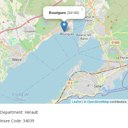
×
Bouzigues
(34140)
Leaflet
| ©
OpenStreetMap
contributors
Department: Hérault
Insee Code: 34039