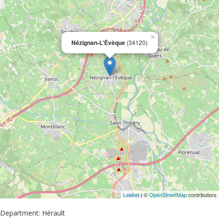
×
Nézignan-L'Évêque
(34120)
Leaflet
| ©
OpenStreetMap
contributors
Department: Hérault