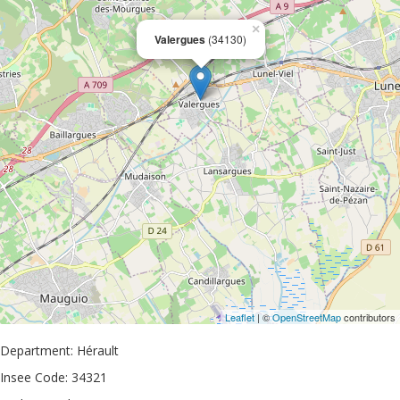
×
Valergues
(34130)
Leaflet
| ©
OpenStreetMap
contributors
Department: Hérault
Insee Code: 34321