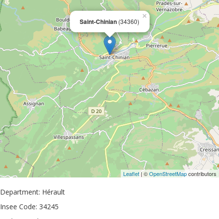
×
Saint-Chinian
(34360)
Leaflet
| ©
OpenStreetMap
contributors
Department: Hérault
Insee Code: 34245