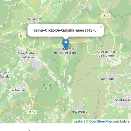
×
Sainte-Croix-De-Quintillargues
(34270)
Leaflet
| ©
OpenStreetMap
contributors