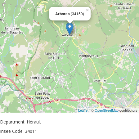
×
Arboras
(34150)
Leaflet
| ©
OpenStreetMap
contributors
Department: Hérault
Insee Code: 34011