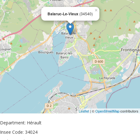
×
Balaruc-Le-Vieux
(34540)
Leaflet
| ©
OpenStreetMap
contributors
Department: Hérault
Insee Code: 34024