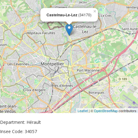
×
Castelnau-Le-Lez
(34170)
Leaflet
| ©
OpenStreetMap
contributors
Department: Hérault
Insee Code: 34057