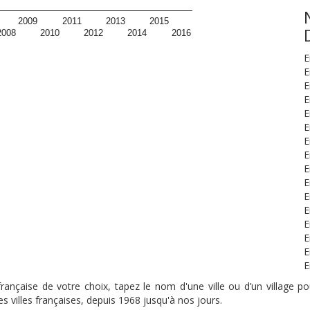
2009
2011
2013
2015
2008
2010
2012
2014
2016
E
E
E
E
E
E
E
E
E
E
E
E
E
E
E
E
nçaise de votre choix, tapez le nom d'une ville ou d’un village pou
s villes françaises, depuis 1968 jusqu'à nos jours.