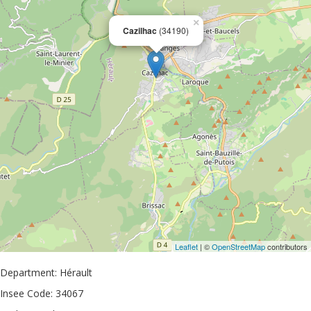
×
Cazilhac
(34190)
Leaflet
| ©
OpenStreetMap
contributors
Department: Hérault
Insee Code: 34067