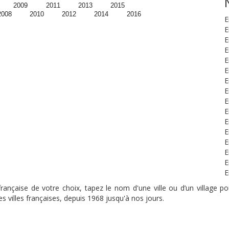
2009
2011
2013
2015
2008
2010
2012
2014
2016
E
E
E
E
E
E
E
E
E
E
E
E
E
E
E
E
nçaise de votre choix, tapez le nom d'une ville ou d’un village pou
s villes françaises, depuis 1968 jusqu'à nos jours.