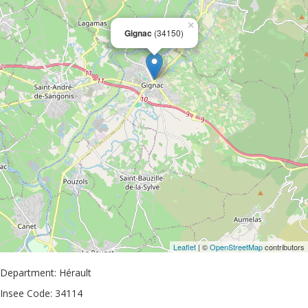
×
Gignac
(34150)
Leaflet
| ©
OpenStreetMap
contributors
Department: Hérault
Insee Code: 34114