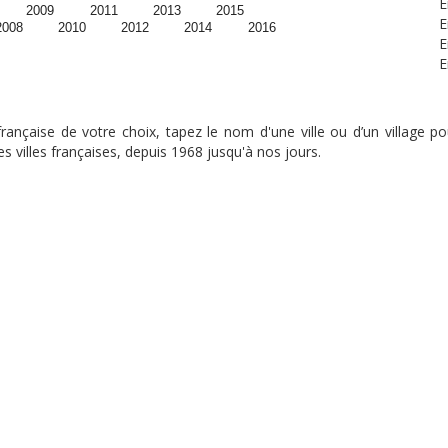
E
2009
2011
2013
2015
E
2008
2010
2012
2014
2016
E
E
nçaise de votre choix, tapez le nom d'une ville ou d’un village pou
s villes françaises, depuis 1968 jusqu'à nos jours.