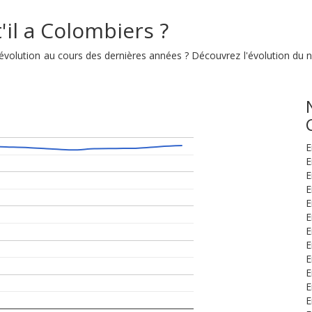
'il a Colombiers ?
n évolution au cours des dernières années ? Découvrez l'évolution d
E
E
E
E
E
E
E
E
E
E
E
E