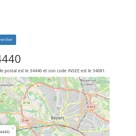
hercher
4440
de postal est le 34440 et son code INSEE est le 34081.
×
4440)