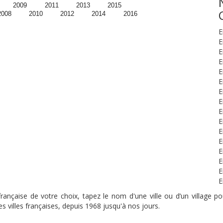
2009
2011
2013
2015
2008
2010
2012
2014
2016
E
E
E
E
E
E
E
E
E
E
E
E
E
E
E
E
nçaise de votre choix, tapez le nom d'une ville ou d’un village pou
s villes françaises, depuis 1968 jusqu'à nos jours.