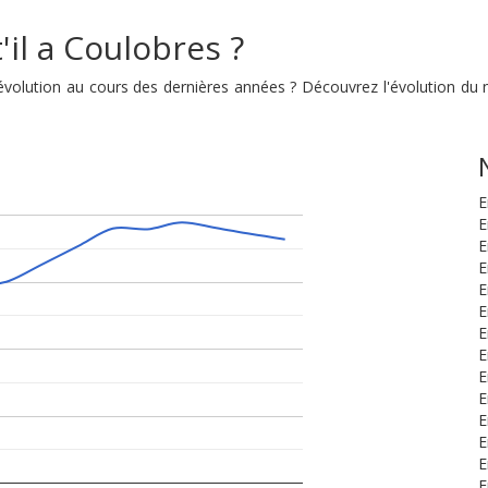
'il a Coulobres ?
n évolution au cours des dernières années ? Découvrez l'évolution d
E
E
E
E
E
E
E
E
E
E
E
E
E
E