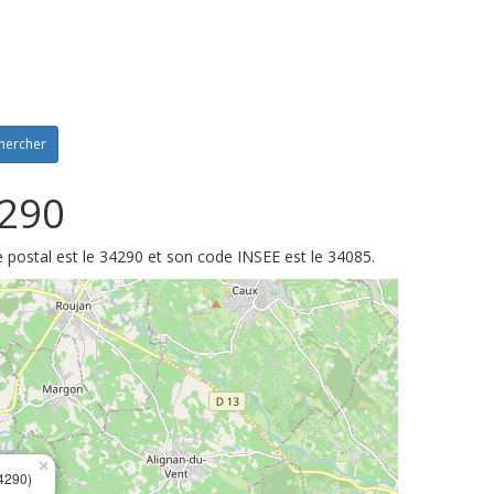
hercher
4290
e postal est le 34290 et son code INSEE est le 34085.
×
4290)