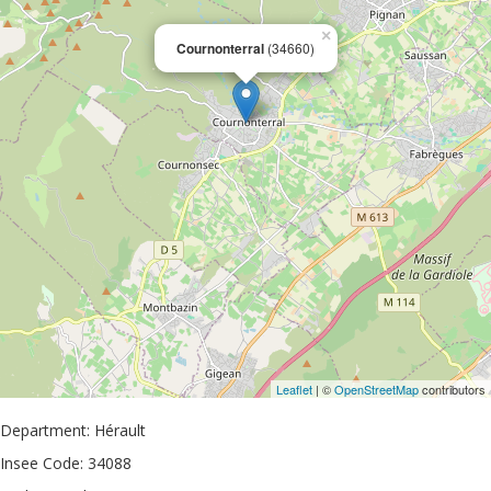
×
Cournonterral
(34660)
Leaflet
| ©
OpenStreetMap
contributors
Department: Hérault
Insee Code: 34088