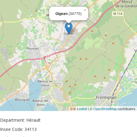
×
Gigean
(34770)
Leaflet
| ©
OpenStreetMap
contributors
Department: Hérault
Insee Code: 34113