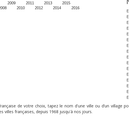
2009
2011
2013
2015
2008
2010
2012
2014
2016
E
E
E
E
E
E
E
E
E
E
E
E
E
E
E
E
nçaise de votre choix, tapez le nom d'une ville ou d’un village pou
s villes françaises, depuis 1968 jusqu'à nos jours.