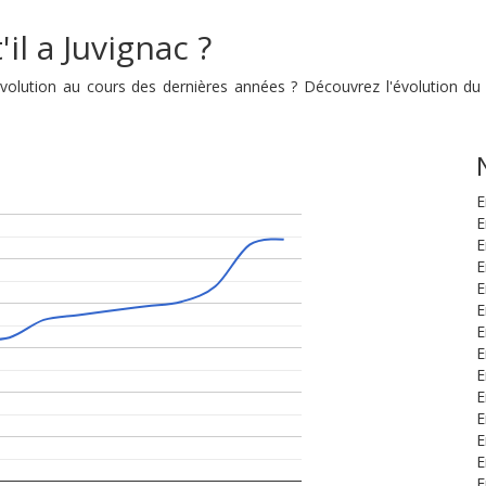
il a Juvignac ?
 évolution au cours des dernières années ? Découvrez l'évolution 
E
E
E
E
E
E
E
E
E
E
E
E
E
E