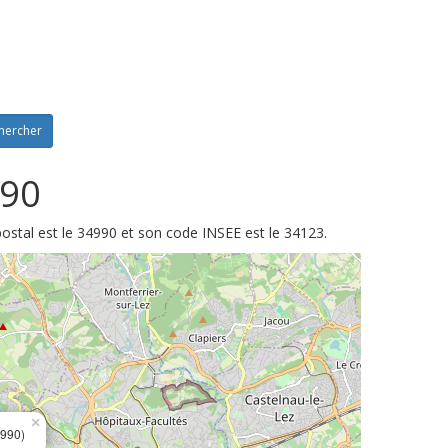
hercher
990
postal est le 34990 et son code INSEE est le 34123.
×
990)