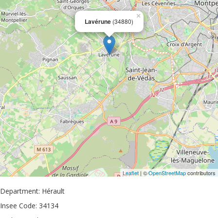
×
Lavérune
(34880)
Leaflet
| ©
OpenStreetMap
contributors
Department: Hérault
Insee Code: 34134