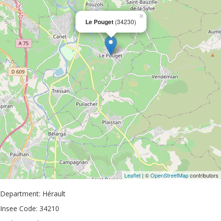
×
Le Pouget
(34230)
Leaflet
| ©
OpenStreetMap
contributors
Department: Hérault
Insee Code: 34210