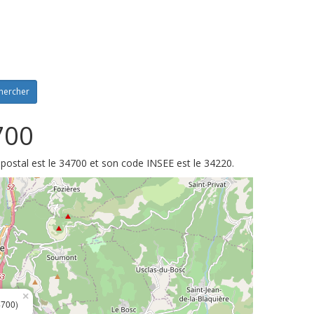
hercher
700
 postal est le 34700 et son code INSEE est le 34220.
×
700)