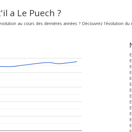
il a Le Puech ?
 évolution au cours des dernières années ? Découvrez l'évolution 
E
E
E
E
E
E
E
E
E
E
E
E
E
E