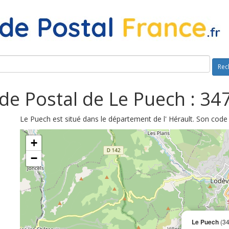
Rec
de Postal de Le Puech : 34
Le Puech est situé dans le département de l' Hérault. Son code
+
−
Le Puech
(34