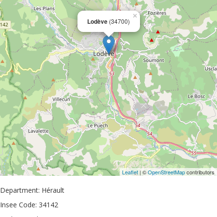
×
Lodève
(34700)
Leaflet
| ©
OpenStreetMap
contributors
Department: Hérault
Insee Code: 34142