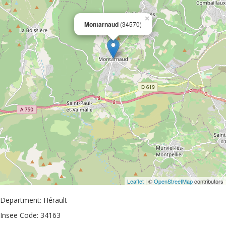
×
Montarnaud
(34570)
Leaflet
| ©
OpenStreetMap
contributors
Department: Hérault
Insee Code: 34163