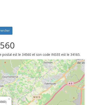
hercher
4560
e postal est le 34560 et son code INSEE est le 34165.
×
4560)