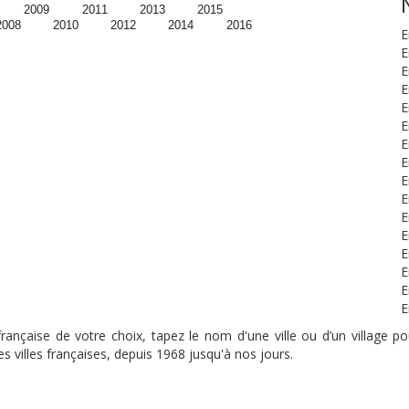
2009
2011
2013
2015
2008
2010
2012
2014
2016
E
E
E
E
E
E
E
E
E
E
E
E
E
E
E
E
nçaise de votre choix, tapez le nom d'une ville ou d’un village pou
s villes françaises, depuis 1968 jusqu'à nos jours.