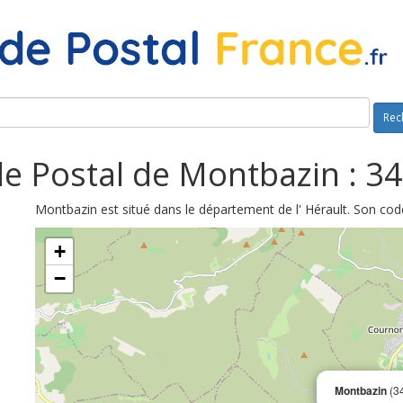
Rec
e Postal de Montbazin : 3
Montbazin est situé dans le département de l' Hérault. Son cod
+
−
Montbazin
(3