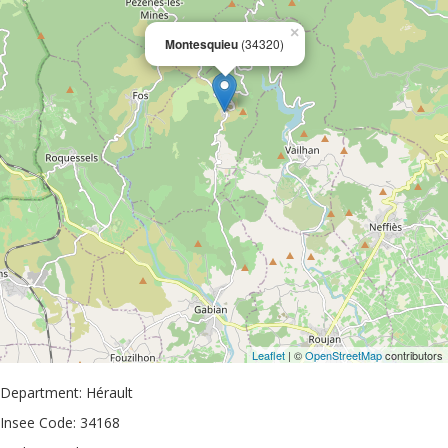
×
Montesquieu
(34320)
Leaflet
| ©
OpenStreetMap
contributors
Department: Hérault
Insee Code: 34168