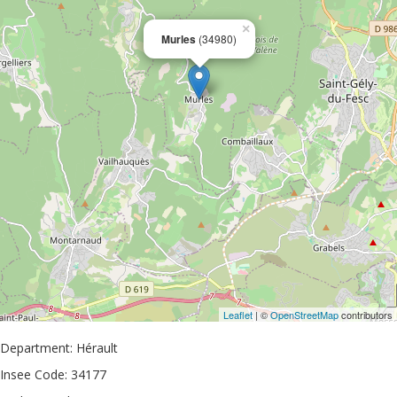
×
Murles
(34980)
Leaflet
| ©
OpenStreetMap
contributors
Department: Hérault
Insee Code: 34177