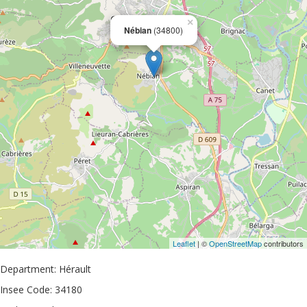
×
Nébian
(34800)
Leaflet
| ©
OpenStreetMap
contributors
Department: Hérault
Insee Code: 34180