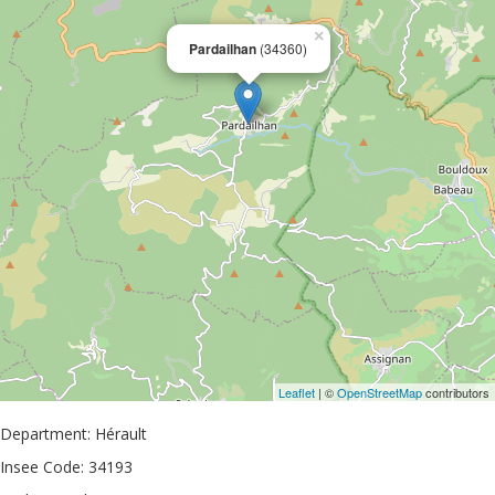
×
Pardailhan
(34360)
Leaflet
| ©
OpenStreetMap
contributors
Department: Hérault
Insee Code: 34193